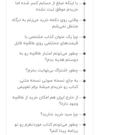
با اینکه مبلغ از حسابم کسر شده اما
دعوت کردم هدیه‌ام رو نگرفتم؟
خریدم موفق ثبت نشده
چطور می‌تونم دستگاه‌های متصل به
وقتی روی دکمه خرید می‌زنم به درگاه
حسابم رو حذف کنم؟
منتقل نمی‌شم
کجا می‌تونم تاریخچه اعلان‌های
چرا یک عنوان کتاب مشخص با
طاقچه رو ببینم؟
قیمت‌های مختلفی روی طاقچه قابل
چرا کتاب‌هایی که خریده بودم رو تو
دریافت هستش؟
چطور می‌تونم اعتبار طاقچه رو به
کتابخونه‌ام نمی‌بینم؟
دوستم هدیه بدم؟
چرا نمی‌تونم شماره موبایل/ایمیلم رو
چطور اشتراک بی‌نهایت بخرم؟
تو حساب کاربری‌ام ثبت کنم؟
به جای نسخه صوتی نسخه متنی
کتاب رو خریدم میشه برام تعویض
کنید؟
از خارج ایران هم امکان خرید از طاقچه
وجود داره؟
چرا سبد خرید ندارید؟
چطور می‌تونم کتاب موردنظرم رو تو
برنامه پیدا کنم؟