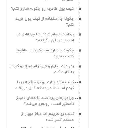
کنم؟
کیف پول طاقچه رو چگونه شارژ کنم؟
ایمیل یا شماره‌تلفنم رو چگونه
می‌تونم تغییر بدم؟
چگونه با استفاده از کیف پول خرید
کنم؟
حذف حساب کاربری چگونه است؟
پرداخت انجام شده، اما چرا فایل در
خروج از حساب کاربری چگونه است؟
اختیار من قرار نگرفته؟
حداکثر روی چند دستگاه می‌تونم به
چگونه با شارژ سیم‌کارت از طاقچه
حسابم دسترسی داشته باشم؟
کتاب بخرم؟
اگه مشترکاً با دوستان یا اعضای
رمز دوم ندارم و می‌خوام مبلغ رو کارت
خانوادم از یک حساب کاربری استفاده
به کارت کنم
کنیم، اشکالی داره؟
تصویر آواتار خودم رو چطور می‌تونم
کتاب مورد نظرم رو تو طاقچه پیدا
انتخاب کنم؟
کردم اما خطا می‌ده که قابل دریافت
نیست
چطور می‌تونم از بخش کنج‌کاو
چرا در زمان پرداخت، با خطای «مبلغ
استفاده کنم؟
نامعتبر است» روبه‌رو می‌شم؟
چطور می‌تونم عنوان‌ کتاب‌هایی که
کتاب رو خریدم اما مبلغ دوبار از
دوست دارم به طاقچه اضافه بشن رو
حسابم کسر شده
پیشنهاد بدم؟
چطور می‌تونم واحد قیمت رو تغییر