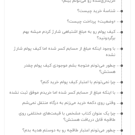
خریداری‌شده‌‌ رو می‌تونم بینم؟
چطور می‌تونم به طاقچه اجازه دسترسی به فایل‌های شخصی
رو بدم؟
شناسۀ خرید چیست؟
الان به شماره موبایل/ایمیلی که باهاش حساب ساختم
«وضعیت» پرداخت‌ چیست؟
دسترسی ندارم میشه بهم دسترسی به حسابم رو بدید؟
کیف پولم رو به مبلغ اشتباهی شارژ کردم میشه بهم
چقدر فرصت دارم تا از هدیه دعوت از دوستان استفاده کنم؟
برگردونید؟
دوستم رو به طاقچه دعوت کردم چطور می‌تونم از هدیه‌اش
با وجود اینکه مبلغ از حسابم کسر شده اما کیف پولم شارژ
استفاده کنم؟
نشده
دوستم رو به طاقچه دعوت کردم چه زمانی هدیه‌ام رو
چطور می‌تونم متوجه بشم موجودی کیف پولم چقدر
می‌گیرم؟
هستش؟
بخش دعوت از دوستان چه کاربردی داره؟
چرا نمی‌تونم با اعتبار کیف پولم خرید کنم؟
چرا با وجود اینکه دوستم رو به طاقچه دعوت کردم هدیه‌ام رو
با اینکه مبلغ از حسابم کسر شده اما خریدم موفق ثبت نشده
نگرفتم؟
وقتی روی دکمه خرید می‌زنم به درگاه منتقل نمی‌شم
چطور می‌تونم دستگاه‌های متصل به حسابم رو حذف کنم؟
چرا یک عنوان کتاب مشخص با قیمت‌های مختلفی روی
کجا می‌تونم تاریخچه اعلان‌های طاقچه رو ببینم؟
طاقچه قابل دریافت هستش؟
چرا کتاب‌هایی که خریده بودم رو تو کتابخونه‌ام نمی‌بینم؟
چطور می‌تونم اعتبار طاقچه رو به دوستم هدیه بدم؟