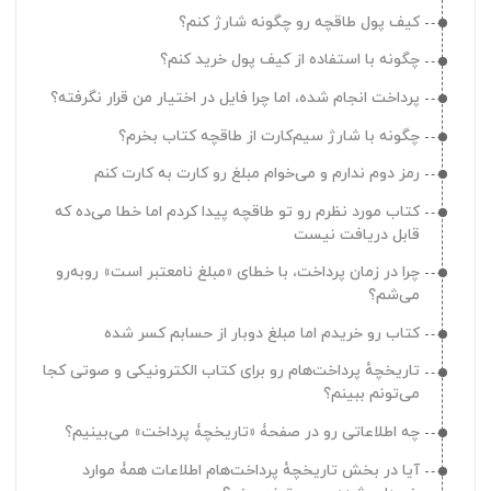
چطور برای حسابم رمز عبور تعیین کنم؟
کیف پول طاقچه رو چگونه شارژ کنم؟
ایمیل یا شماره‌تلفنم رو چگونه می‌تونم تغییر بدم؟
چگونه با استفاده از کیف پول خرید کنم؟
حذف حساب کاربری چگونه است؟
پرداخت انجام شده، اما چرا فایل در اختیار من قرار نگرفته؟
خروج از حساب کاربری چگونه است؟
چگونه با شارژ سیم‌کارت از طاقچه کتاب بخرم؟
حداکثر روی چند دستگاه می‌تونم به حسابم دسترسی داشته
رمز دوم ندارم و می‌خوام مبلغ رو کارت به کارت کنم
باشم؟
کتاب مورد نظرم رو تو طاقچه پیدا کردم اما خطا می‌ده که
اگه مشترکاً با دوستان یا اعضای خانوادم از یک حساب کاربری
قابل دریافت نیست
استفاده کنیم، اشکالی داره؟
چرا در زمان پرداخت، با خطای «مبلغ نامعتبر است» روبه‌رو
تصویر آواتار خودم رو چطور می‌تونم انتخاب کنم؟
می‌شم؟
چطور می‌تونم از بخش کنج‌کاو استفاده کنم؟
کتاب رو خریدم اما مبلغ دوبار از حسابم کسر شده
چطور می‌تونم عنوان‌ کتاب‌هایی که دوست دارم به طاقچه
تاریخچه‌ٔ پرداخت‌هام رو برای کتاب الکترونیکی و صوتی کجا
اضافه بشن رو پیشنهاد بدم؟
می‌تونم ببینم؟
چطور می‌تونم واحد قیمت رو تغییر بدم؟
چه اطلاعاتی رو در صفحۀ «تاریخچۀ پرداخت» می‌بینیم؟
چطور می‌تونم اعلانات طاقچه رو غیرفعال کنم؟
آیا در بخش تاریخچهٔ پرداخت‌هام اطلاعات همۀ موارد