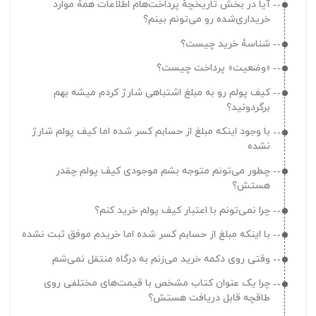
آیا در بخش تاریخچهٔ پرداخت‌هام اطلاعات همۀ موارد
چطور می‌تونم اعلانات طاقچه رو غیرفعال کنم؟
خریداری‌شده‌‌ رو می‌تونم بینم؟
چطور می‌تونم به طاقچه اجازه دسترسی به فایل‌های شخصی
شناسۀ خرید چیست؟
رو بدم؟
«وضعیت» پرداخت‌ چیست؟
الان به شماره موبایل/ایمیلی که باهاش حساب ساختم
دسترسی ندارم میشه بهم دسترسی به حسابم رو بدید؟
کیف پولم رو به مبلغ اشتباهی شارژ کردم میشه بهم
برگردونید؟
چقدر فرصت دارم تا از هدیه دعوت از دوستان استفاده کنم؟
با وجود اینکه مبلغ از حسابم کسر شده اما کیف پولم شارژ
دوستم رو به طاقچه دعوت کردم چطور می‌تونم از هدیه‌اش
نشده
استفاده کنم؟
چطور می‌تونم متوجه بشم موجودی کیف پولم چقدر
دوستم رو به طاقچه دعوت کردم چه زمانی هدیه‌ام رو
هستش؟
می‌گیرم؟
چرا نمی‌تونم با اعتبار کیف پولم خرید کنم؟
بخش دعوت از دوستان چه کاربردی داره؟
با اینکه مبلغ از حسابم کسر شده اما خریدم موفق ثبت نشده
چرا با وجود اینکه دوستم رو به طاقچه دعوت کردم هدیه‌ام رو
نگرفتم؟
وقتی روی دکمه خرید می‌زنم به درگاه منتقل نمی‌شم
چطور می‌تونم دستگاه‌های متصل به حسابم رو حذف کنم؟
چرا یک عنوان کتاب مشخص با قیمت‌های مختلفی روی
طاقچه قابل دریافت هستش؟
کجا می‌تونم تاریخچه اعلان‌های طاقچه رو ببینم؟