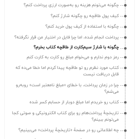
رمز عبورم رو فراموش کردم
چگونه می‌تونم هزینه رو به‌صورت ارزی پرداخت کنم؟
چطور برای حسابم رمز عبور تعیین کنم؟
کیف پول طاقچه رو چگونه شارژ کنم؟
ایمیل یا شماره‌تلفنم رو چگونه می‌تونم تغییر بدم؟
چگونه با استفاده از کیف پول خرید کنم؟
حذف حساب کاربری چگونه است؟
پرداخت انجام شده، اما چرا فایل در اختیار من قرار نگرفته؟
خروج از حساب کاربری چگونه است؟
چگونه با شارژ سیم‌کارت از طاقچه کتاب بخرم؟
رمز دوم ندارم و می‌خوام مبلغ رو کارت به کارت کنم
حداکثر روی چند دستگاه می‌تونم به حسابم دسترسی داشته
باشم؟
کتاب مورد نظرم رو تو طاقچه پیدا کردم اما خطا می‌ده که
قابل دریافت نیست
اگه مشترکاً با دوستان یا اعضای خانوادم از یک حساب کاربری
استفاده کنیم، اشکالی داره؟
چرا در زمان پرداخت، با خطای «مبلغ نامعتبر است» روبه‌رو
می‌شم؟
تصویر آواتار خودم رو چطور می‌تونم انتخاب کنم؟
کتاب رو خریدم اما مبلغ دوبار از حسابم کسر شده
چطور می‌تونم از بخش کنج‌کاو استفاده کنم؟
تاریخچه‌ٔ پرداخت‌هام رو برای کتاب الکترونیکی و صوتی کجا
چطور می‌تونم عنوان‌ کتاب‌هایی که دوست دارم به طاقچه
می‌تونم ببینم؟
اضافه بشن رو پیشنهاد بدم؟
چه اطلاعاتی رو در صفحۀ «تاریخچۀ پرداخت» می‌بینیم؟
چطور می‌تونم واحد قیمت رو تغییر بدم؟