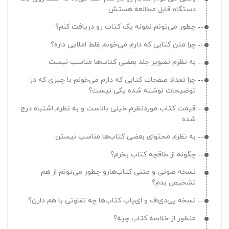
دوستم رو به طاقچه دعوت کردم چطور می‌تونم از هدیه‌اش
با وجود اینکه مبلغ از حسابم کسر شده اما کیف پولم شارژ
دستگاه قابل مطالعه هستش
استفاده کنم؟
نشده
چطور می‌تونم نمونه یک کتاب رو دریافت کنم؟
دوستم رو به طاقچه دعوت کردم چه زمانی هدیه‌ام رو
چطور می‌تونم متوجه بشم موجودی کیف پولم چقدر
می‌گیرم؟
چرا متن کتابی که دارم می‌خونم غلط املایی داره؟
هستش؟
بخش دعوت از دوستان چه کاربردی داره؟
به نظرم تصویر جلد بعضی کتاب‌ها مناسب نیست
چرا نمی‌تونم با اعتبار کیف پولم خرید کنم؟
چرا با وجود اینکه دوستم رو به طاقچه دعوت کردم هدیه‌ام رو
چرا تعداد صفحات کتابی که دارم می‌خونم با چیزی که در
با اینکه مبلغ از حسابم کسر شده اما خریدم موفق ثبت نشده
نگرفتم؟
توضیحات نوشته شده یکی نیست؟
وقتی روی دکمه خرید می‌زنم به درگاه منتقل نمی‌شم
چطور می‌تونم دستگاه‌های متصل به حسابم رو حذف کنم؟
قیمت کتاب موردنظرم خیلی بالاست و به نظرم اشتباه درج
چرا یک عنوان کتاب مشخص با قیمت‌های مختلفی روی
شده
کجا می‌تونم تاریخچه اعلان‌های طاقچه رو ببینم؟
طاقچه قابل دریافت هستش؟
به نظرم محتوای بعضی کتاب‌ها مناسب نیستن
چرا کتاب‌هایی که خریده بودم رو تو کتابخونه‌ام نمی‌بینم؟
چطور می‌تونم اعتبار طاقچه رو به دوستم هدیه بدم؟
چگونه از طاقچه کتاب بخرم؟
چرا نمی‌تونم شماره موبایل/ایمیلم رو تو حساب کاربری‌ام
چطور اشتراک بی‌نهایت بخرم؟
ثبت کنم؟
نسخه صوتی و متنی کتاب‌هارو چطور می‌تونم از هم
به جای نسخه صوتی نسخه متنی کتاب رو خریدم میشه برام
تشخیص بدم؟
تعویض کنید؟
نسخه پی‌دی‌اف و ای‌پاب کتاب‌ها چه تفاوتی با هم دارن؟
از خارج ایران هم امکان خرید از طاقچه وجود داره؟
منظور از خلاصه کتاب چیه؟
چرا سبد خرید ندارید؟