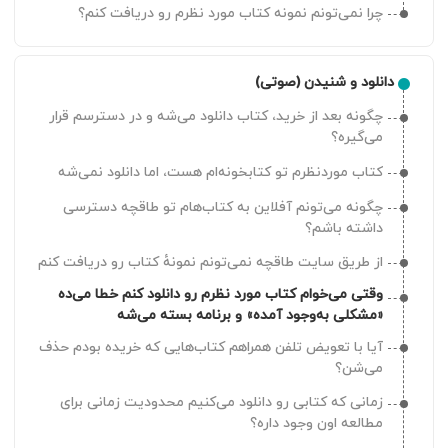
چرا نمی‌تونم نمونه کتاب مورد نظرم رو دریافت کنم؟
چطور می‌تونم کتاب موردنظرم رو تو برنامه پیدا کنم؟
چرا صفحه پرداخت بهم ناقص نمایش داده میشه؟
دانلود و شنیدن (صوتی)
امکان خرید نسخه چاپی کتاب‌ها از طاقچه وجود داره؟
چگونه بعد از خرید، کتاب دانلود می‌شه و در دسترسم قرار
میشه خریدم رو لغو کنید و مبلغ رو به حسابم برگردونید؟
می‌گیره؟
میشه اشتراکم رو لغو کنید و مبلغش رو به حسابم
کتاب موردنظرم تو کتابخونه‌ام هست، اما دانلود نمی‌شه
برگردونید؟
چگونه می‌تونم آفلاین به کتاب‌هام تو طاقچه دسترسی
امکان ارسال فوری دستگاه کتابخوان وجود داره؟
داشته باشم؟
کجا می‌تونم دستگاه‌های کتابخوانی که دارید رو ببینم؟
از طریق سایت طاقچه نمی‌تونم نمونهٔ کتاب رو دریافت کنم
کتابخوانی که سفارش دادم تا کی به دستم می‌رسه؟
وقتی می‌خوام کتاب مورد نظرم رو دانلود کنم خطا می‌ده
«مشکلی به‌وجود آمده» و برنامه بسته می‌شه
چطور می‌تونم دستگاه کتابخوان بخرم؟
آیا با تعویض تلفن همراهم کتاب‌هایی که خریده بودم حذف
برای خرید دستگاه کتابخوان بهم کد تخفیف می‌دید؟
می‌شن؟
امکانش هست دستگاه کتابخوان رو قسطی بخرم؟
زمانی که کتابی رو دانلود می‌کنیم محدودیت زمانی برای
مطالعه اون وجود داره؟
دستگاه‌های کتابخوان گارانتی هم داره؟