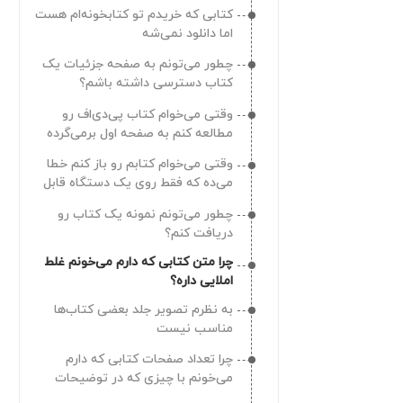
تاریخچه‌ٔ پرداخت‌هام رو برای کتاب
بدم؟
کتابی که خریدم تو کتابخونه‌ام هست
الکترونیکی و صوتی کجا می‌تونم
اما دانلود نمی‌شه
ببینم؟
چطور می‌تونم اعلانات طاقچه رو
چه اطلاعاتی رو در صفحۀ «تاریخچۀ
غیرفعال کنم؟
چطور می‌تونم به صفحه جزئیات یک
پرداخت» می‌بینیم؟
کتاب دسترسی داشته باشم؟
چطور می‌تونم به طاقچه اجازه
آیا در بخش تاریخچهٔ پرداخت‌هام
دسترسی به فایل‌های شخصی رو
وقتی می‌خوام کتاب پی‌دی‌اف رو
اطلاعات همۀ موارد خریداری‌شده‌‌ رو
بدم؟
مطالعه کنم به صفحه اول برمی‌گرده
می‌تونم بینم؟
الان به شماره موبایل/ایمیلی که
مدام
شناسۀ خرید چیست؟
باهاش حساب ساختم دسترسی ندارم
وقتی می‌خوام کتابم رو باز کنم خطا
میشه بهم دسترسی به حسابم رو
می‌ده که فقط روی یک دستگاه قابل
«وضعیت» پرداخت‌ چیست؟
چقدر فرصت دارم تا از هدیه دعوت از
بدید؟
مطالعه هستش
دوستان استفاده کنم؟
چطور می‌تونم نمونه یک کتاب رو
کیف پولم رو به مبلغ اشتباهی شارژ
دریافت کنم؟
کردم میشه بهم برگردونید؟
دوستم رو به طاقچه دعوت کردم
چرا متن کتابی که دارم می‌خونم غلط
چطور می‌تونم از هدیه‌اش استفاده
با وجود اینکه مبلغ از حسابم کسر شده
املایی داره؟
کنم؟
اما کیف پولم شارژ نشده
دوستم رو به طاقچه دعوت کردم چه
به نظرم تصویر جلد بعضی کتاب‌ها
زمانی هدیه‌ام رو می‌گیرم؟
چطور می‌تونم متوجه بشم موجودی
مناسب نیست
کیف پولم چقدر هستش؟
بخش دعوت از دوستان چه کاربردی
چرا تعداد صفحات کتابی که دارم
داره؟
چرا نمی‌تونم با اعتبار کیف پولم خرید
می‌خونم با چیزی که در توضیحات
کنم؟
چرا با وجود اینکه دوستم رو به طاقچه
نوشته شده یکی نیست؟