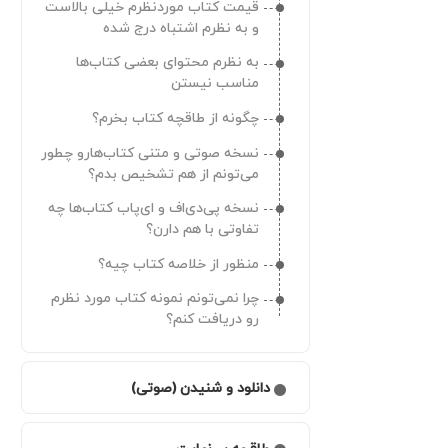
قیمت کتاب موردنظرم خیلی بالاست
دعوت کردم هدیه‌ام رو نگرفتم؟
با اینکه مبلغ از حسابم کسر شده اما
و به نظرم اشتباه درج شده
خریدم موفق ثبت نشده
چطور می‌تونم دستگاه‌های متصل به
به نظرم محتوای بعضی کتاب‌ها
حسابم رو حذف کنم؟
وقتی روی دکمه خرید می‌زنم به درگاه
مناسب نیستن
منتقل نمی‌شم
کجا می‌تونم تاریخچه اعلان‌های
چگونه از طاقچه کتاب بخرم؟
طاقچه رو ببینم؟
چرا یک عنوان کتاب مشخص با
قیمت‌های مختلفی روی طاقچه قابل
نسخه صوتی و متنی کتاب‌هارو چطور
چرا کتاب‌هایی که خریده بودم رو تو
دریافت هستش؟
می‌تونم از هم تشخیص بدم؟
کتابخونه‌ام نمی‌بینم؟
چطور می‌تونم اعتبار طاقچه رو به
دوستم هدیه بدم؟
نسخه پی‌دی‌اف و ای‌پاب کتاب‌ها چه
چرا نمی‌تونم شماره موبایل/ایمیلم رو
تفاوتی با هم دارن؟
تو حساب کاربری‌ام ثبت کنم؟
چطور اشتراک بی‌نهایت بخرم؟
منظور از خلاصه کتاب چیه؟
به جای نسخه صوتی نسخه متنی
کتاب رو خریدم میشه برام تعویض
چرا نمی‌تونم نمونه کتاب مورد نظرم
کنید؟
رو دریافت کنم؟
از خارج ایران هم امکان خرید از طاقچه
وجود داره؟
چرا سبد خرید ندارید؟
دانلود و شنیدن (صوتی)
چطور می‌تونم کتاب موردنظرم رو تو
چگونه بعد از خرید، کتاب دانلود
برنامه پیدا کنم؟
می‌شه و در دسترسم قرار می‌گیره؟